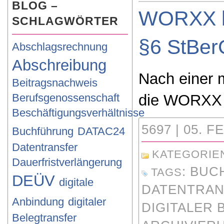
BLOG –
WORXX bi
SCHLAGWÖRTER
§6 StBerG
Abschlagsrechnung
Abschreibung
Nach einer 
Beitragsnachweis
Berufsgenossenschaft
die WORXX 
Beschäftigungsverhältnisse
5697 | 05. F
Buchführung
DATAC24
Datentransfer
KATEGORIE
Dauerfristverlängerung
:
BUC
TAGS
DEÜV
digitale
DATENTRA
Anbindung
digitaler
DIGITALER
Belegtransfer