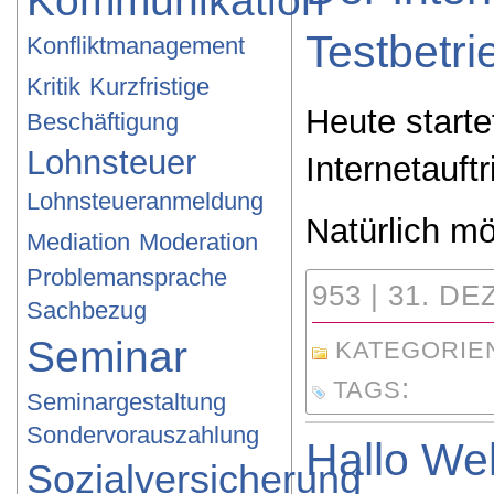
Kommunikation
Testbetri
Konfliktmanagement
Kritik
Kurzfristige
Heute starte
Beschäftigung
Lohnsteuer
Internetauftri
Lohnsteueranmeldung
Natürlich mö
Mediation
Moderation
Problemansprache
953 | 31. DE
Sachbezug
Seminar
KATEGORIE
:
TAGS
Seminargestaltung
Sondervorauszahlung
Hallo Wel
Sozialversicherung