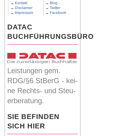
→
Kontakt
→
Blog
→
Disclaimer
→
Twitter
→
Impressum
→
Facebook
DATAC
BUCHFÜHRUNGSBÜRO
Leis­tun­gen gem.
RDG/§6 StBerG - kei­
ne Rechts- und Steu­
er­be­ra­tung.
SIE BEFINDEN
SICH HIER