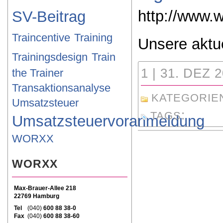
http://www.w
SV-Beitrag
Traincentive
Training
Unsere aktue
Trainingsdesign
Train
1 | 31. DEZ 
the Trainer
Transaktionsanalyse
KATEGORIE
Umsatzsteuer
:
TAGS
Umsatzsteuervoranmeldung
WORXX
WORXX
Max-Brauer-Allee 218
22769 Hamburg
Tel
(040)
600 88 38-0
Fax
(040)
600 88 38-60