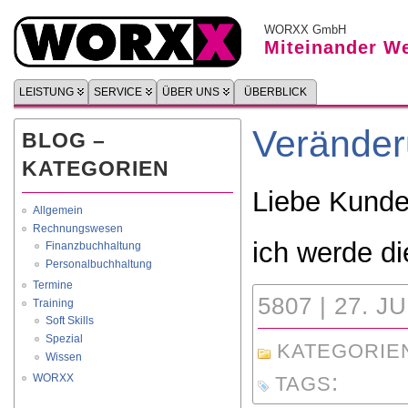
WORXX GmbH
Miteinander We
LEISTUNG
SERVICE
ÜBER UNS
ÜBERBLICK
Verände
BLOG –
KATEGORIEN
Liebe Kunde
Allgemein
Rechnungswesen
ich werde d
Finanzbuchhaltung
Personalbuchhaltung
Termine
5807 | 27. J
Training
Soft Skills
Spezial
KATEGORIE
Wissen
:
WORXX
TAGS