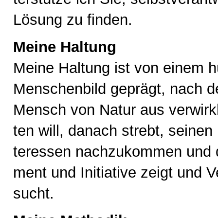
Lö­sung zu fin­den.
Meine Haltung
Mei­ne Hal­tung ist von ei­nem hu
Men­schen­bild ge­prägt, nach 
Mensch von Na­tur aus ver­wirk­l
ten will, da­nach strebt, sei­nen
ter­es­sen nach­zu­kom­men und 
ment und In­itia­ti­ve zeigt und V
sucht.