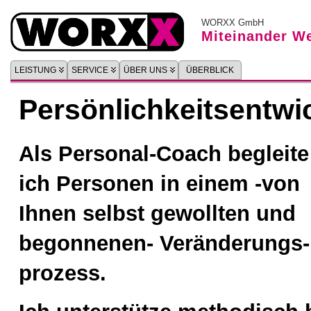
WORXX GmbH
Miteinander We
LEISTUNG
SERVICE
ÜBER UNS
ÜBERBLICK
Persönlichkeitsentwi
Als Per­so­nal-Coach be­glei­te
ich Per­so­nen in ei­nem -von
Ih­nen selbst ge­woll­ten und
be­gon­ne­nen- Ver­än­de­rungs­
pro­zess.