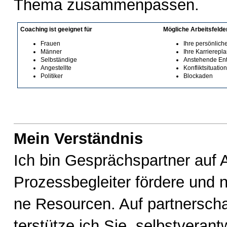
The­ma zu­sam­men­pas­sen.
Coaching ist geeignet für
Mögliche Arbeitsfelde
Frauen
Ihre persönlich
Männer
Ihre Karrierepl
Selbständige
Anstehende En
Angestellte
Konfliktsituatio
Politiker
Blockaden
Mein Verständnis
Ich bin Ge­sprächs­part­ner auf A
Pro­zess­be­glei­ter för­de­re und 
ne Re­sour­cen. Auf part­ner­schaf
ter­stüt­ze ich Sie, selbst­ver­ant­